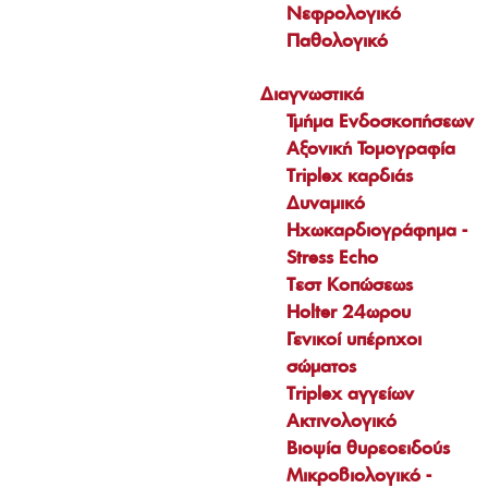
Νεφρολογικό
Παθολογικό
Διαγνωστικά
Τμήμα Ενδοσκοπήσεων
Αξονική Τομογραφία
Triplex καρδιάς
Δυναμικό
Ηχωκαρδιογράφημα -
Stress Echo
Τεστ Κοπώσεως
Holter 24ωρου
Γενικοί υπέρηχοι
σώματος
Triplex αγγείων
Ακτινολογικό
Βιοψία θυρεοειδούς
Μικροβιολογικό -