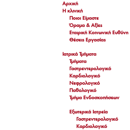
Αρχική
Η κλινική
Ποιοι Είμαστε
Όραμα & Αξίες
210 8236723
Εταιρική Κοινωνική Ευθύνη
Θέσεις Εργασίας
Οδηγίες προς Ασθενείς – Συνοδούς
|
Πρόγραμμα
Επισκεπτηρίου
Ιατρικά Τμήματα
Τμήματα
Ι. Δροσοπούλου 24 - Κυψέλη
Γαστρεντερολογικό
Καρδιολογικό
Νεφρολογικό
Έντυπα Μέσα
Παθολογικό
Τμήμα Ενδοσκοπήσεων
Εξωτερικά Ιατρεία
Γαστρεντερολογικό
Καρδιολογικό