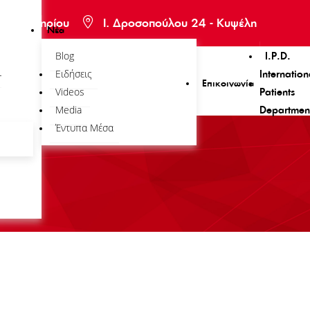
πισκεπτηρίου
Ι. Δροσοπούλου 24 - Κυψέλη
Νέα
Blog
I.P.D.
ι
Ειδήσεις
Internation
Επικοινωνία
Videos
Patients
Media
Departmen
Έντυπα Μέσα