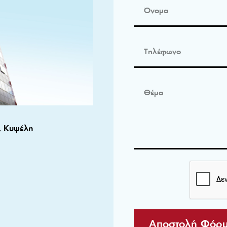
, Κυψέλη
Αποστολή Φόρ