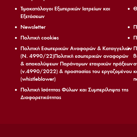
Τιμοκατάλογοι Εξωτερικών Ιατρείων και
Θ
Εξετάσεων
Newsletter
Π
Πολιτική cookies
Π
Πολιτική Εσωτερικών Αναφορών & Καταγγελιών
Π
(Ν. 4990/22)Πολιτική εσωτερικών αναφορών
β
& αποκαλύψεων Παράνομων εταιρικών πράξεων
α
(ν.4990/2022) & προστασίας του εργαζομένου
κ
(whistleblower)
π
Πολιτική Ισότητας Φύλων και Συμπερίληψης της
Διαφορετικότητας