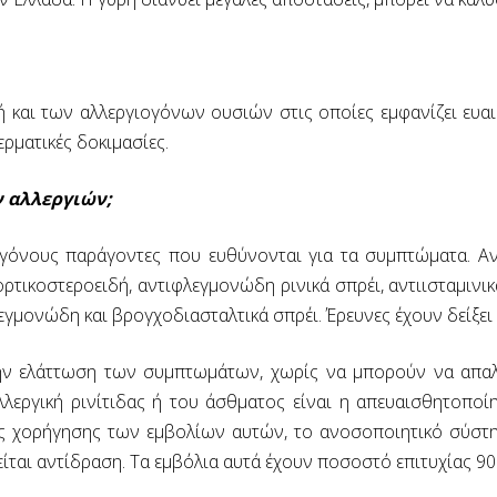
ή και των αλλεργιογόνων ουσιών στις οποίες εμφανίζει ευαι
ερματικές δοκιμασίες.
 αλλεργιών;
γόνους παράγοντες που ευθύνονται για τα συμπτώματα. Αν 
τικοστεροειδή, αντιφλεγμονώδη ρινικά σπρέι, αντιισταμινι
γμονώδη και βρογχοδιασταλτικά σπρέι. Έρευνες έχουν δείξει ό
ν ελάττωση των συμπτωμάτων, χωρίς να μπορούν να απαλ
λλεργική ρινίτιδας ή του άσθματος είναι η απευαισθητοποίη
ης χορήγησης των εμβολίων αυτών, το ανοσοποιητικό σύστημ
ίται αντίδραση. Τα εμβόλια αυτά έχουν ποσοστό επιτυχίας 90