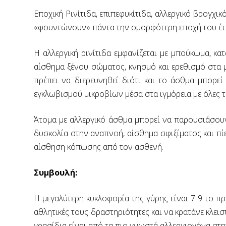
Εποχική Ρινίτιδα, επιπεφυκίτιδα, αλλεργικό βρογχικ
«φουντώνουν» πάντα την ομορφότερη εποχή του έτο
Η αλλεργική ρινίτιδα εμφανίζεται με μπούκωμα, κα
αίσθημα ξένου σώματος, κνησμό και ερεθισμό στα 
πρέπει να διερευνηθεί διότι και το άσθμα μπορε
εγκλωβισμού μικροβίων μέσα στα ιγμόρεια με όλες 
Άτομα με αλλεργικό άσθμα μπορεί να παρουσιάσουν
δυσκολία στην αναπνοή, αίσθημα σφιξίματος και πί
αίσθηση κόπωσης από τον ασθενή.
Συμβουλή:
Η μεγαλύτερη κυκλοφορία της γύρης είναι 7-9 το πρω
αθλητικές τους δραστηριότητες και να κρατάνε κλεισ
γρασίδια είναι από τα πιο γνωστά αλλεργιογόνα στην