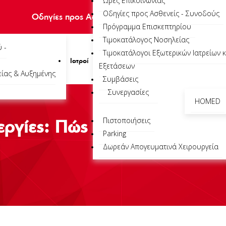
Ώρες Επικοινωνίας
Οδηγίες προς Ασθενείς - Συνοδούς
Οδηγίες προς Ασθενείς – Συνοδούς
|
Πρόγραμμα Ε
Πρόγραμμα Επισκεπτηρίου
Τιμοκατάλογος Νοσηλείας
 -
Τιμοκατάλογοι Εξωτερικών Ιατρείων κ
Ιατροί
Εξετάσεων
ίας & Αυξημένης
Συμβάσεις
Συνεργασίες
HOMED
Πιστοποιήσεις
εργίες: Πώς ενεργοποιούνται
Parking
Δωρεάν Απογευματινά Χειρουργεία