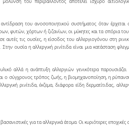
η μόλυνση του περιβάλλοντος αποτελεί ισχυρό αιτιολογ
κή αντίδραση του ανοσοποιητικού συστήματος όταν έρχεται 
ρων, φυτών, χόρτων ή ζιζανίων, οι μύκητες και τα σπόρια του
σε αυτές τις ουσίες, η είσοδος του αλλεργιογόνου στη ριν
 Στην ουσία η αλλεργική ρινίτιδα είναι μια κατάσταση φλεγ
ς υλικό αλλά η ανάπτυξη αλλεργιών γενικότερα παρουσιάζει
ίναι ο σύγχρονος τρόπος ζωής, η βιομηχανοποίηση, η ρύπανση
λλεργική ρινίτιδα, έκζεμα, διάφορα είδη δερματίτιδας, αλλ
βασανιστικές για τα αλλεργικά άτομα. Οι κυριότερες εποχικές α