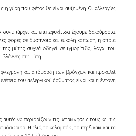
ία η γύρη που φέτος θα είναι αυξημένη. Οι αλλεργίες
ν συνυπάρχει και επιπεφυκίτιδα έχουμε δακρύρροια,
λές φορές σε δύσπνοια και εύκολη κόπωση, η οποία
 της μύτης συχνά οδηγεί σε ιγμορίτιδα, λόγω του
 βλέννες στη μύτη.
ι φλεγμονή και απόφραξη των βρόγχων και προκαλεί
νέπεια του αλλεργικού άσθματος είναι και η έντονη
 αυτές να περιορίζουν τις μετακινήσεις τους και τις
μόσφαιρα. Η ελιά, το καλαμπόκι, το περδικάκι και τα
ει έως και 100 χιλιόμετρα.