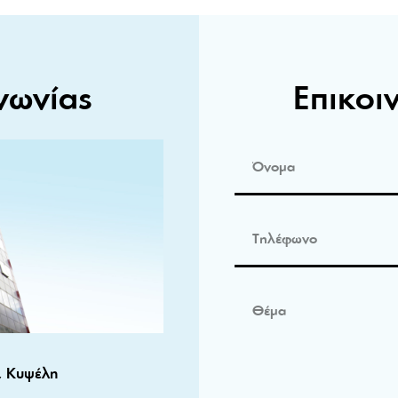
νωνίας
Επικοι
, Κυψέλη