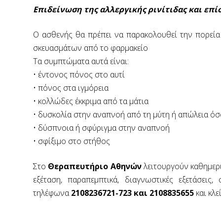
Επιδείνωση της αλλεργικής ρινίτιδας και επί
Ο ασθενής θα πρέπει να παρακολουθεί την πορεία
σκευασμάτων από το φαρμακείο
Τα συμπτώματα αυτά είναι:
• έντονος πόνος στο αυτί
• πόνος στα ιγμόρεια
• κολλώδες έκκριμα από τα μάτια
• δυσκολία στην αναπνοή από τη μύτη ή απώλεια ό
• δύσπνοια ή σφύριγμα στην αναπνοή
• σφίξιμο στο στήθος
Στο
Θεραπευτήριο Αθηνών
λειτουργούν καθημεριν
εξέταση, παραπεμπτικά, διαγνωστικές εξετάσεις
τηλέφωνα
2108236721-723 και 2108835655
και κλε