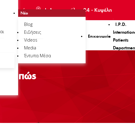
πισκεπτηρίου
Ι. Δροσοπούλου 24 - Κυψέλη
Νέα
Blog
I.P.D.
αι
Ειδήσεις
Internation
Επικοινωνία
Videos
Patients
Media
Departmen
Έντυπα Μέσα
 και πώς