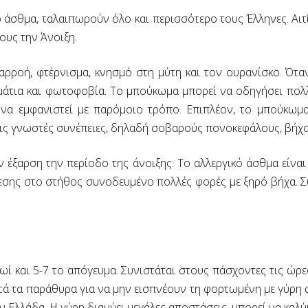
ό άσθμα, ταλαιπωρούν όλο και περισσότερο τους Έλληνες. Αιτ
υς την Άνοιξη.
ταρροή, φτέρνισμα, κνησμό στη μύτη και τον ουρανίσκο. Ότα
μάτια και φωτοφοβία. Το μπούκωμα μπορεί να οδηγήσει πολ
ί να εμφανιστεί με παρόμοιο τρόπο. Επιπλέον, το μπούκωμα
τις γνωστές συνέπειες, δηλαδή σοβαρούς πονοκεφάλους, βήχα,
 έξαρση την περίοδο της άνοιξης. Το αλλεργικό άσθμα είνα
εσης στο στήθος συνοδευμένο πολλές φορές με ξηρό βήχα. Συ
ί και 5-7 το απόγευμα. Συνιστάται στους πάσχοντες τις ώρες
τά τα παράθυρα για να μην εισπνέουν τη φορτωμένη με γύρη ατ
 Ελλάδα. Η γύρη διανύει μεγάλες αποστάσεις, μπορεί να καλύψ