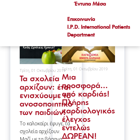
Έντυπα Μέσα
Επικοινωνία
I.P.D. International Patients
Department
Τρίτη, 01 Οκτωβρίου 2019
Τρίτη, 01 Οκτωβρίου 2019
Μια
Τα σχολεία
προσφορά…
αρχίζουν: έτσι
από καρδιάς!
ενισχύουμε το
Πλήρης
ανοσοποιητικό
καρδιολογικός
των παιδιών!
έλεγχος
Το καλοκαίρι έφυγε, τα
εντελώς
σχολεία αρχίζουν.
ΔΩΡΕΑΝ!
Μαζί με τα βάσανα