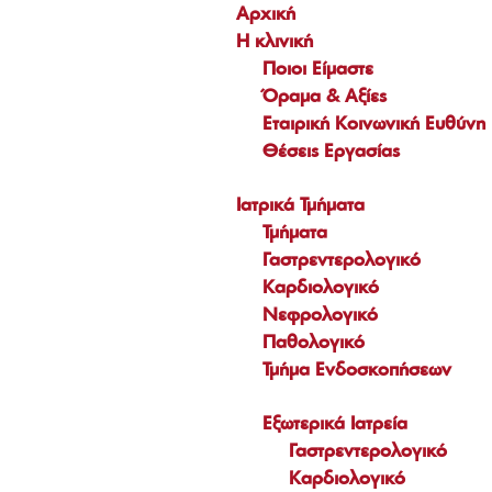
Αρχική
Η κλινική
Ποιοι Είμαστε
Όραμα & Αξίες
210 8236723
Εταιρική Κοινωνική Ευθύνη
Θέσεις Εργασίας
Οδηγίες προς Ασθενείς – Συνοδούς
|
Πρόγραμμα
Επισκεπτηρίου
Ιατρικά Τμήματα
Τμήματα
Ι. Δροσοπούλου 24 - Κυψέλη
Γαστρεντερολογικό
Καρδιολογικό
Νεφρολογικό
Ειδήσεις
Παθολογικό
Τμήμα Ενδοσκοπήσεων
Εξωτερικά Ιατρεία
Γαστρεντερολογικό
Καρδιολογικό