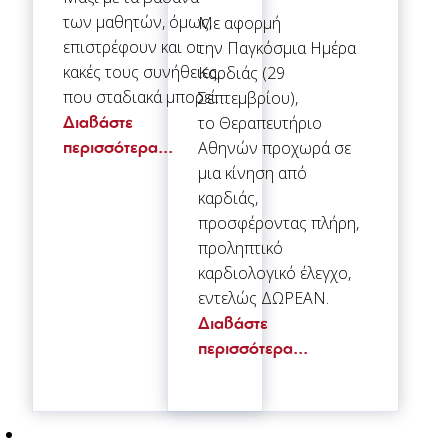
των μαθητών, όμως,
Με αφορμή
επιστρέφουν και οι
την Παγκόσμια Ημέρα
κακές τους συνήθειες,
Καρδιάς (29
που σταδιακά μπορεί…
Σεπτεμβρίου),
Διαβάστε
το Θεραπευτήριο
περισσότερα...
Αθηνών προχωρά σε
μια κίνηση από
καρδιάς,
προσφέροντας πλήρη,
προληπτικό
καρδιολογικό έλεγχο,
εντελώς ΔΩΡΕΑΝ.
Διαβάστε
περισσότερα...