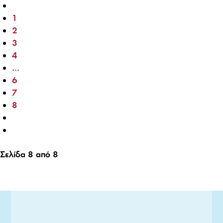
1
2
3
4
...
6
7
8
Σελίδα 8 από 8