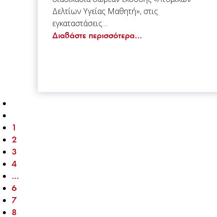
Δελτίων Υγείας Μαθητή», στις
εγκαταστάσεις…
Διαβάστε περισσότερα...
1
2
3
4
...
6
7
8