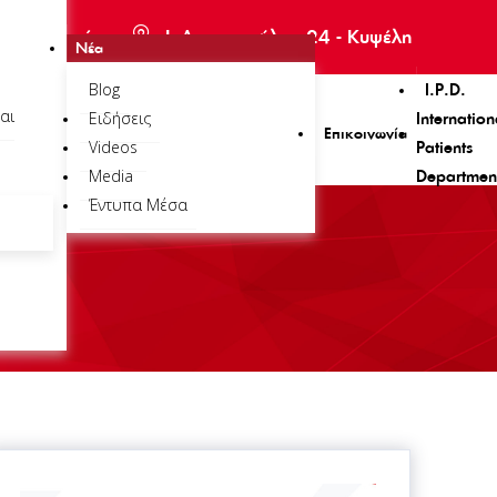
πισκεπτηρίου
Ι. Δροσοπούλου 24 - Κυψέλη
Νέα
Blog
I.P.D.
αι
Ειδήσεις
Internation
Επικοινωνία
Videos
Patients
Media
Departmen
Έντυπα Μέσα