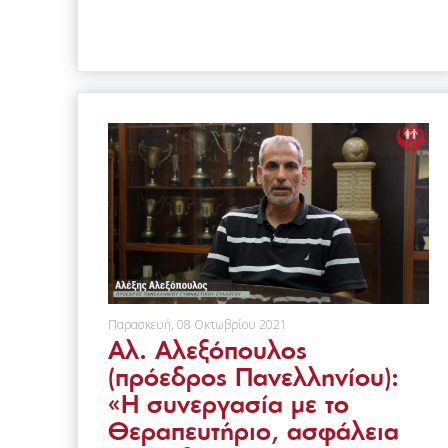
Παρασκευή, 08 Οκτωβρίου 2021
Αλ. Αλεξόπουλος
(πρόεδρος Πανελληνίου):
«H συνεργασία με το
Θεραπευτήριο, ασφάλεια