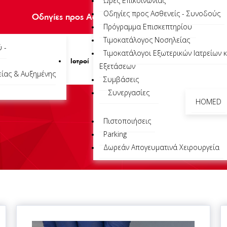
Ώρες Επικοινωνίας
Οδηγίες προς Ασθενείς - Συνοδούς
Οδηγίες προς Ασθενείς – Συνοδούς
|
Πρόγραμμα Ε
Πρόγραμμα Επισκεπτηρίου
Τιμοκατάλογος Νοσηλείας
 -
Τιμοκατάλογοι Εξωτερικών Ιατρείων κ
Ιατροί
Εξετάσεων
ίας & Αυξημένης
Συμβάσεις
Συνεργασίες
HOMED
Πιστοποιήσεις
Parking
Δωρεάν Απογευματινά Χειρουργεία