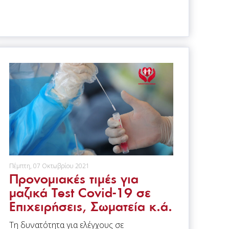
Πέμπτη, 07 Οκτωβρίου 2021
Προνομιακές τιμές για
μαζικά Test Covid-19 σε
Επιχειρήσεις, Σωματεία κ.ά.
Τη δυνατότητα για ελέγχους σε